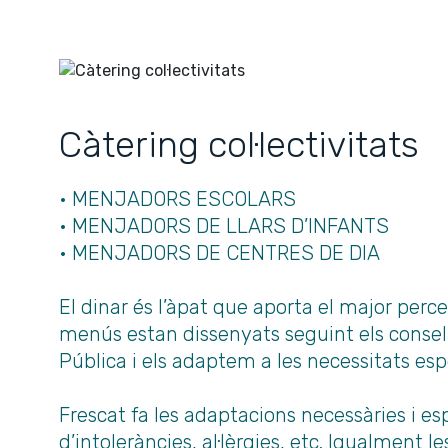
Càtering col·lectivitats
• MENJADORS ESCOLARS
• MENJADORS DE LLARS D’INFANTS
• MENJADORS DE CENTRES DE DIA
El dinar és l’àpat que aporta el major percen
menús estan dissenyats seguint els consel
Pública i els adaptem a les necessitats espe
Frescat fa les adaptacions necessàries i es
d’intoleràncies, al·lèrgies, etc. Igualment le