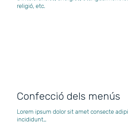
religió, etc.
EL SERVEI QUE OFERIM ÉS AMB 
FREDA, CUINEM EL MATEIX DIA
Confecció dels menús
Lorem ipsum dolor sit amet consecte adipi
incididunt…