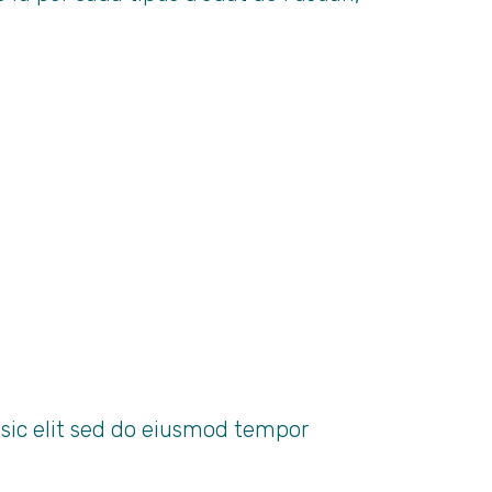
LÍNIA CALENTA I LÍNIA
 QUE SERVIM.
sic elit sed do eiusmod tempor