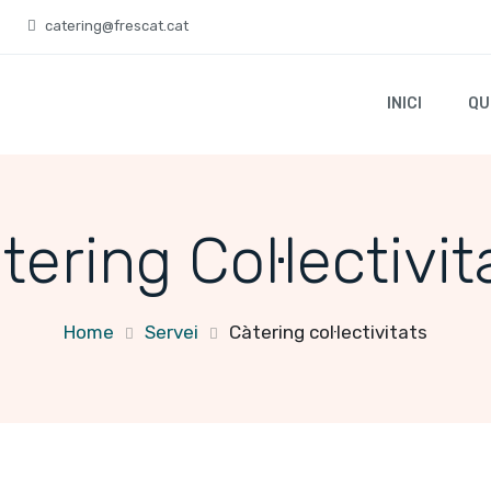
catering@frescat.cat
INICI
QU
tering Col·lectivit
Home
Servei
Càtering col·lectivitats